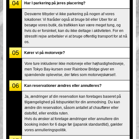
04
Har I parkering på jeres placering?
Desværre tilbyder vi ikke parkering på nogen af vores
lokationer. Vi fraråder også at bruge bil eller Uber for at
besøge vores butik, da trafikken kan være meget tung, og
hvis du er forsinket, kan du ikke deltage i aktiviteten. For en
stressfri rejse anbefaler vi at bruge offentlig transport for at nå
os.
05
Kører vi på motorveje?
Vore ture inkluderer ikke motorveje eller højhastighedsveje,
men Tokyo Bay-kursen over Rainbow Bridge giver en
spændende oplevelse, der føles som motorvejskørsel!.
06
Kan reservationer ændres eller annulleres?
Ja, ændringer af din reservation kan foretages baseret på
tilgængelighed på tidspunktet for din anmodning. Du kan
ændre din reservation, såsom antallet af chauffører eller
dato/tid, eller endda ruten.
Hvis du ønsker at foretage ændringer eller annullere din
booking inden for 6 dage før (japansk standardtid), gælder
vores annulleringspolitik.