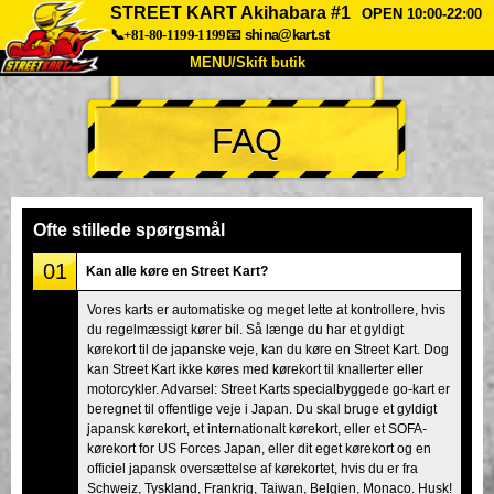
STREET KART Akihabara #1
OPEN 10:00-22:00
📞+81-80-1199-1199
📧
shina@kart.st
MENU/Skift butik
TOP
FAQ
Om
Specifikationer
Pris
Adgang
Stemme
FAQ
Virksomhed
Booking
Ofte stillede spørgsmål
Skift butik
01
Kan alle køre en Street Kart?
Tokyo Shinagawa
Tokyo Akihabara#1
Vores karts er automatiske og meget lette at kontrollere, hvis
du regelmæssigt kører bil. Så længe du har et gyldigt
Tokyo Akihabara#2
Tokyo Shibuya
kørekort til de japanske veje, kan du køre en Street Kart. Dog
Tokyo Shibuya Annex
Tokyo Bay
kan Street Kart ikke køres med kørekort til knallerter eller
motorcykler. Advarsel: Street Karts specialbyggede go-kart er
Tokyo Asakusa
Osaka
beregnet til offentlige veje i Japan. Du skal bruge et gyldigt
japansk kørekort, et internationalt kørekort, eller et SOFA-
Okinawa
kørekort for US Forces Japan, eller dit eget kørekort og en
officiel japansk oversættelse af kørekortet, hvis du er fra
Schweiz, Tyskland, Frankrig, Taiwan, Belgien, Monaco. Husk!