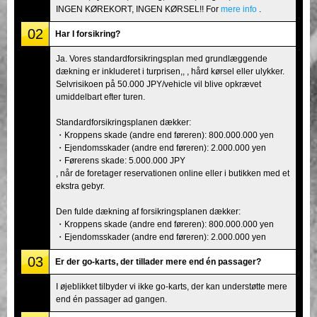
INGEN KØREKORT, INGEN KØRSEL!! For
mere info
.
02
Har I forsikring?
Ja. Vores standardforsikringsplan med grundlæggende
dækning er inkluderet i turprisen,, , hård kørsel eller ulykker.
Selvrisikoen på 50.000 JPY/vehicle vil blive opkrævet
umiddelbart efter turen.
Standardforsikringsplanen dækker:
・Kroppens skade (andre end føreren): 800.000.000 yen
・Ejendomsskader (andre end føreren): 2.000.000 yen
・Førerens skade: 5.000.000 JPY
, når de foretager reservationen online eller i butikken med et
ekstra gebyr.
Den fulde dækning af forsikringsplanen dækker:
・Kroppens skade (andre end føreren): 800.000.000 yen
・Ejendomsskader (andre end føreren): 2.000.000 yen
03
Er der go-karts, der tillader mere end én passager?
I øjeblikket tilbyder vi ikke go-karts, der kan understøtte mere
end én passager ad gangen.