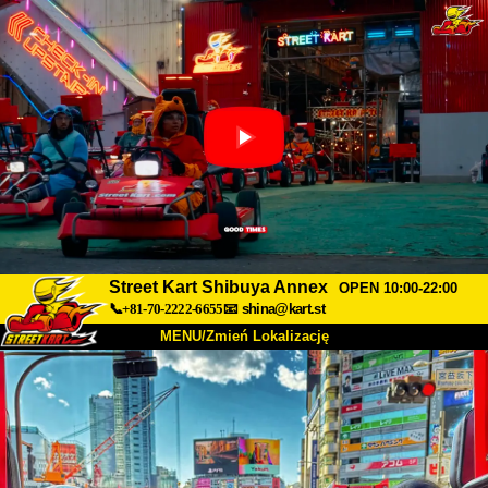
Street Kart Shibuya Annex
OPEN 10:00-22:00
📞+81-70-2222-6655
📧
shina@kart.st
MENU/Zmień Lokalizację
TOP
O nas
Specyfikacja
Cena
Dojazd
Opinie
FAQ