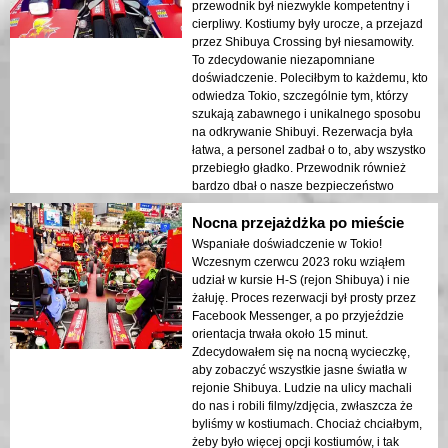
przewodnik był niezwykle kompetentny i
cierpliwy. Kostiumy były urocze, a przejazd
przez Shibuya Crossing był niesamowity.
To zdecydowanie niezapomniane
doświadczenie. Poleciłbym to każdemu, kto
odwiedza Tokio, szczególnie tym, którzy
szukają zabawnego i unikalnego sposobu
na odkrywanie Shibuyi. Rezerwacja była
łatwa, a personel zadbał o to, aby wszystko
przebiegło gładko. Przewodnik również
bardzo dbał o nasze bezpieczeństwo
podczas przejażdżki, jednocześnie
Nocna przejażdżka po mieście
zapewniając nam dobrą zabawę. To
doświadczenie, które na pewno
Wspaniałe doświadczenie w Tokio!
zapamiętam i polecę moim przyjaciołom!
Wczesnym czerwcu 2023 roku wziąłem
udział w kursie H-S (rejon Shibuya) i nie
żałuję. Proces rezerwacji był prosty przez
Facebook Messenger, a po przyjeździe
orientacja trwała około 15 minut.
Zdecydowałem się na nocną wycieczkę,
aby zobaczyć wszystkie jasne światła w
rejonie Shibuya. Ludzie na ulicy machali
do nas i robili filmy/zdjęcia, zwłaszcza że
byliśmy w kostiumach. Chociaż chciałbym,
żeby było więcej opcji kostiumów, i tak