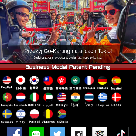
Firma
Rezerwacja
Zmień Lokalizację
Tokyo Shinagawa
Tokyo Akihabara#1
Tokyo Akihabara#2
Tokyo Shibuya
Tokyo Shibuya Annex
Tokyo Bay
Przeżyj Go-Karting na ulicach Tokio!
Tokyo Asakusa
Osaka
Jedyna taka przygoda w życiu i za mało tylko raz!
Okinawa