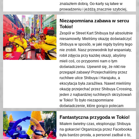
znalazłem dobrą. Go-karty są łatwe w
prowadzeniu i jeżdżą znacznie szybciej,
niż się spodziewałem, zwłaszcza gdy ulice
Niezapomniana zabawa w sercu
się otworzyły, a my jechaliśmy prawie 50-
60 km/h. Można robić własne zdjęcia/filmy,
Tokio!
gdy zatrzymujemy się na czerwonym
Zespół w Street Kart Shibuya był absolutnie
świetle, a przewodnik zrobił też mnóstwo
niesamowity. Mieliśmy okazję doświadczyć
świetnych zdjęć. To było niezapomniane
Shibuya w sposób, w jaki nigdy byśmy tego
doświadczenie i zdecydowanie poleciłbym
nie zrobili. Nasz przewodnik był wspaniały,
to każdemu, kto odwiedza Tokio!
robił zdjęcia przy każdej okazji, abyśmy
mieli coś, co przypomni nam o tym
doświadczeniu. Upewnił się, że nikt nie
przegapił zabawy! Przejechaliśmy przez
ruchliwe ulice Shibuya i Harajuku, a
ekscytacja była zaraźliwa. Nawet mieliśmy
okazję przejechać przez Shibuya Crossing,
jeden z najbardziej ruchliwych skrzyżowań
w Tokio! To było niezapomniane
doświadczenie, które gorąco polecam
każdemu, kto szuka unikalnego i
Fantastyczna przygoda w Tokio!
ekscytującego sposobu na zwiedzanie
miasta. To zdecydowanie był jeden z
Miałem świetny czas, eksplorując Shibuya
najważniejszych momentów naszej
na gokarcie! Organizacja przez Facebooka
podróży do Tokio i nie mogę się doczekać,
była bardzo prosta, a personel zadbał o to,