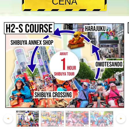
CENA
<
>