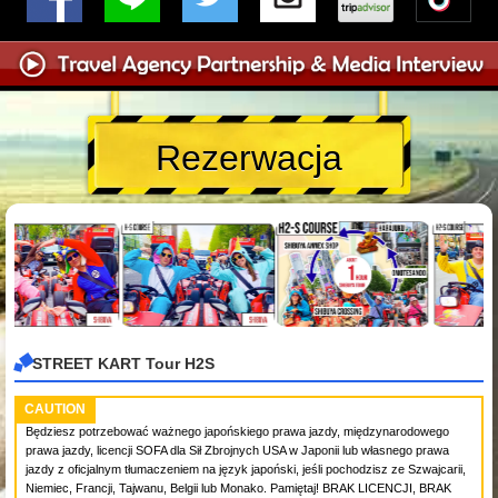
Rezerwacja
STREET KART Tour H2S
CAUTION
Będziesz potrzebować ważnego japońskiego prawa jazdy, międzynarodowego
prawa jazdy, licencji SOFA dla Sił Zbrojnych USA w Japonii lub własnego prawa
jazdy z oficjalnym tłumaczeniem na język japoński, jeśli pochodzisz ze Szwajcarii,
Niemiec, Francji, Tajwanu, Belgii lub Monako. Pamiętaj! BRAK LICENCJI, BRAK