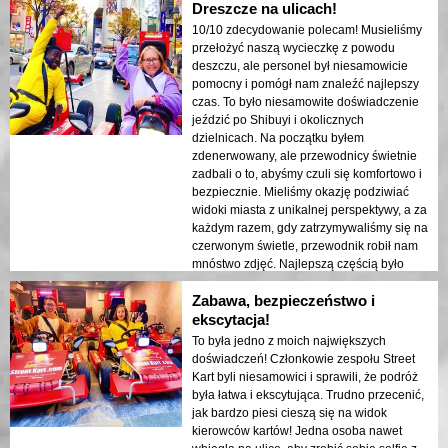
Dreszcze na ulicach!
Najlepszą częścią było przejeżdżanie
przez słynne skrzyżowanie Shibuya.
10/10 zdecydowanie polecam! Musieliśmy
Ludzie na ulicy machali do nas i robili
przełożyć naszą wycieczkę z powodu
zdjęcia, co sprawiało, że czuliśmy się
deszczu, ale personel był niesamowicie
częścią tokijskiego zgiełku. Zdecydowanie
pomocny i pomógł nam znaleźć najlepszy
polecam spróbować kartingu ulicznego
czas. To było niesamowite doświadczenie
podczas pobytu w Japonii – to
jeździć po Shibuyi i okolicznych
niezapomniane doświadczenie!
dzielnicach. Na początku byłem
zdenerwowany, ale przewodnicy świetnie
zadbali o to, abyśmy czuli się komfortowo i
bezpiecznie. Mieliśmy okazję podziwiać
widoki miasta z unikalnej perspektywy, a za
każdym razem, gdy zatrzymywaliśmy się na
czerwonym świetle, przewodnik robił nam
mnóstwo zdjęć. Najlepszą częścią było
śmiganie ulicami, czując ekscytację
Zabawa, bezpieczeństwo i
Shibuyi i obserwując reakcje
przechodniów. Przygotujcie swoje pozy, bo
ekscytacja!
przewodnik zrobi zdjęcie na każdym
To była jedno z moich największych
czerwonym świetle! Zdecydowanie
doświadczeń! Członkowie zespołu Street
zabawne i niezapomniane doświadczenie,
Kart byli niesamowici i sprawili, że podróż
które gorąco polecam!
była łatwa i ekscytująca. Trudno przecenić,
jak bardzo piesi cieszą się na widok
kierowców kartów! Jedna osoba nawet