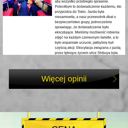
aby to powtórzyć!
aby wszystko przebiegło sprawnie.
Poleciłbym to doświadczenie każdemu, kto
przyjeżdża do Tokio. Jazda była
niesamowita, a nasz przewodnik dbał o
bezpieczeństwo grupy, jednocześnie
sprawiając, że doświadczenie było
ekscytujące. Mieliśmy możliwość robienia
zdjęć na każdym czerwonym świetle, a to
było wspaniałe uczucie, jakbyśmy byli
częścią akcji. Ekscytacja związana z jazdą
przez tętniące życiem ulice Shibuya była
naprawdę niezapomniana. Dziękuję
zespołowi Street Kart Shibuya za tak
niesamowite doświadczenie!
Więcej opinii