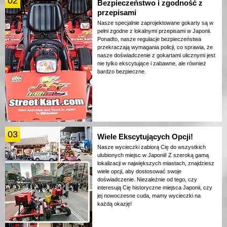
02
Bezpieczeństwo i zgodność z
przepisami
Nasze specjalnie zaprojektowane gokarty są w
pełni zgodne z lokalnymi przepisami w Japonii.
Ponadto, nasze regulacje bezpieczeństwa
przekraczają wymagania policji, co sprawia, że
nasze doświadczenie z gokartami ulicznymi jest
nie tylko ekscytujące i zabawne, ale również
bardzo bezpieczne.
03
Wiele Ekscytujących Opcji!
Nasze wycieczki zabiorą Cię do wszystkich
ulubionych miejsc w Japonii! Z szeroką gamą
lokalizacji w największych miastach, znajdziesz
wiele opcji, aby dostosować swoje
doświadczenie. Niezależnie od tego, czy
interesują Cię historyczne miejsca Japonii, czy
jej nowoczesne cuda, mamy wycieczki na
każdą okazję!