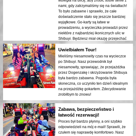
wbiegła na ulicę, aby zrobić sobie selfie z
nami, gdy zatrzymaliśmy się na światłach!
To było zabawne i sprawiło, że całe
doświadczenie stało się jeszcze bardziej
wyjątkowe. Go-karty są łatwe w
prowadzeniu, a wycieczka prowadzi przez
niektóre z najbardziej ikonicznych ulic w
Shibuyi. Będziesz miał okazję przejechać
przez Shibuya Crossing wielokrotnie,
Uwielbiałem Tour!
czując dreszczyk emocji będąc w samym
sercu zgiełku miasta. Zdecydowanie nie
Mieliśmy niesamowity czas na wycieczce
przegap okazji, aby przejechać się go-
po Shibuyi. Nasz przewodnik był
kartem po Shibuyi!
niesamowity, sprawiając, że przejażdżka
przez Dogenzakę i skrzyżowanie Shibuya
była bardzo zabawna. Pogoda była
słoneczna, co uczyniło ten dzień idealnym
na przejażdżkę gokartem. Zdecydowanie
zrobiłbym to znowu!
Zabawa, bezpieczeństwo i
łatwość rezerwacji!
Proces był bardzo płynny, a oni szybko
odpowiedzieli na mój e-mail! Sprawili, że
czułem się naprawdę komfortowo. Nasz