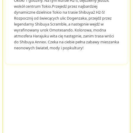
Około 1 godziny. Na tym kursie H2-S, będziemy jeździć
wokół centrum Tokio.Przejedź przez najbardziej
dynamiczne dzielnice Tokio na trasie Shibuya2 H2-S!
Rozpocznij od świecących ulic Dogenzaka, przejdź przez
legendarny Shibuya Scramble, a następnie wejdź w
wyrafinowany urok Omotesando. Kolorowa, modna
atmosfera Harajuku wita cię następnie, zanim trasa wróci
do Shibuya Annex. Czeka na ciebie pełna zabawy mieszanka
neonowych świateł, mody i popkultury!