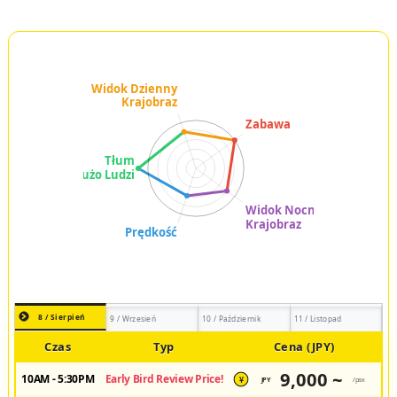
8 / Sierpień
9 / Wrzesień
10 / Październik
11 / Listopad
Czas
Typ
Cena (JPY)
9,000 ~
10AM - 5:30PM
Early Bird Review Price!
JPY
/pax
¥