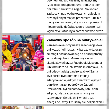
ogólnej radości. Mieliśmy fantastyczny
czas, eksplorując Shibuya, podczas gdy
oni robili nam liczne zdjęcia. Na koniec
zaskoczyli nas wydrukowanym zdjęciem i
przemyślanym małym prezentem. Już nie
mogę się doczekać, aby wrócić i przeżyć to
niesamowite doświadczenie jeszcze raz!
Wycieczkę łatwo było zarezerwować przez
Instagram lub Facebook, a personel zadbał
Zabawny sposób na odkrywanie!
o to, aby wszystko przebiegło sprawnie.
Jeśli nie jesteś z Japonii, pamiętaj, że
Zarezerwowaliśmy naszą rezerwację dwa
będziesz potrzebować międzynarodowego
dni wcześniej i jesteśmy bardzo wdzięczni,
prawa jazdy i paszportu, więc upewnij się,
że mogli dostosować się do naszej prośby
że przygotujesz je z wyprzedzeniem. Nie
w ostatniej chwili. Można się z nimi
przegap tej unikalnej i ekscytującej
skontaktować przez Facebook Messenger
sposobności, aby odkrywać ulice Shibuya!
lub formularz na ich stronie internetowej, a
oni odpowiadają bardzo szybko! Sama
wycieczka była ogromną frajdą i
zdecydowanie jednym z najważniejszych
punktów naszej podróży do Japonii.
Przewodnik był niesamowity, robił nam
zdjęcia, gdy zatrzymywaliśmy się na
czerwonych światłach, i wnosił dużo
energii do jazdy. Czuliśmy się bezpiecznie i
podekscytowani przez całą podróż.