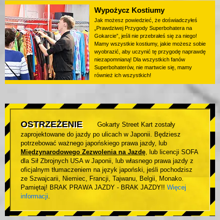
Wypożycz Kostiumy
Jak możesz powiedzieć, że doświadczyłeś
„Prawdziwej Przygody Superbohatera na
Gokarcie”, jeśli nie przebrałeś się za niego!
Mamy wszystkie kostiumy, jakie możesz sobie
wyobrazić, aby uczynić tę przygodę naprawdę
niezapomnianą! Dla wszystkich fanów
Superbohaterów, nie martwcie się, mamy
również ich wszystkich!
OSTRZEŻENIE
Gokarty Street Kart zostały
zaprojektowane do jazdy po ulicach w Japonii. Będziesz
potrzebować ważnego japońskiego prawa jazdy, lub
Międzynarodowego Zezwolenia na Jazdę
, lub licencji SOFA
dla Sił Zbrojnych USA w Japonii, lub własnego prawa jazdy z
oficjalnym tłumaczeniem na język japoński, jeśli pochodzisz
ze Szwajcarii, Niemiec, Francji, Tajwanu, Belgii, Monako.
Pamiętaj! BRAK PRAWA JAZDY - BRAK JAZDY!!
Więcej
informacji
.