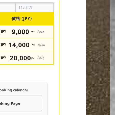
11 / 11月
價格 (JPY)
9,000 ~
JPY
/pax
14,000 ~
JPY
/pax
20,000~
JPY
/pax
ooking calendar
oking Page