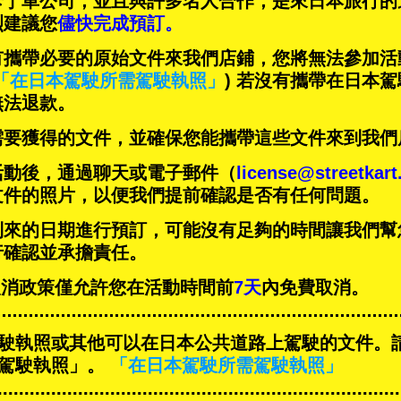
卡丁車公司，並且與
許多名人
合作，是來日本旅行的
烈建議您
儘快完成預訂。
有攜帶必要的原始文件來我們店鋪，您將無法參加活
「在日本駕駛所需駕駛執照」
) 若沒有攜帶在日本
無法退款。
需要獲得的文件，並確保您能攜帶這些文件來到我們
活動後，通過聊天或電子郵件（
license@streetkar
文件的照片，以便我們提前確認是否有任何問題。
到來的日期進行預訂，可能沒有足夠的時間讓我們幫
行確認並承擔責任。
T的取消政策僅允許您在活動時間前
7天
內免費取消。
駛執照或其他可以在日本公共道路上駕駛的文件。
駕駛執照」。
「在日本駕駛所需駕駛執照」